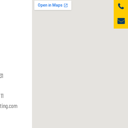
31
11
ting.com