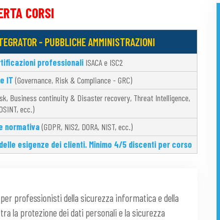
ERTA CORSI
NTEGRATOR - PUBBLICHE AMMINISTRAZIONI
tificazioni professionali
ISACA e ISC2
e IT
(Governance, Risk & Compliance - GRC)
isk, Business continuity & Disaster recovery, Threat Intelligence,
OSINT, ecc.)
e normativa
(GDPR, NIS2, DORA, NIST, ecc.)
 delle esigenze dei clienti. Minimo 4/5 discenti per corso
er professionisti della sicurezza informatica e della
ra la protezione dei dati personali e la sicurezza