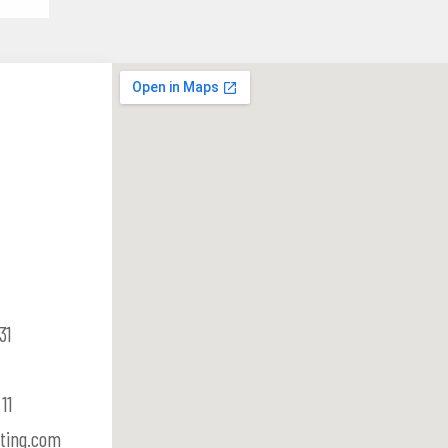
31
11
ting.com